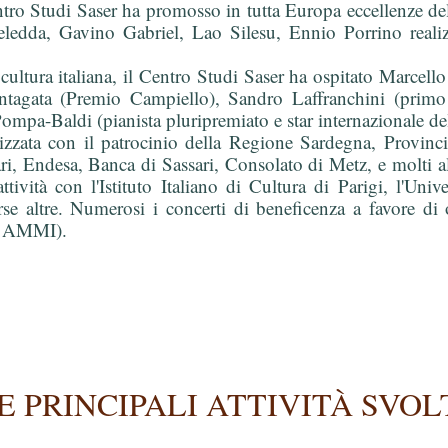
Centro Studi Saser ha promosso in tutta Europa eccellenze d
eledda, Gavino Gabriel, Lao Silesu, Ennio Porrino realiz
a cultura italiana, il Centro Studi Saser ha ospitato Marce
tagata (Premio Campiello), Sandro Laffranchini (primo v
mpa-Baldi (pianista pluripremiato e star internazionale dell
ealizzata con il patrocinio della Regione Sardegna, Provinc
, Endesa, Banca di Sassari, Consolato di Metz, e molti alt
ttività con l'Istituto Italiano di Cultura di Parigi, l'Uni
rse altre. Numerosi i concerti di beneficenza a favore di 
L, AMMI).
E PRINCIPALI ATTIVITÀ SVOL